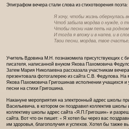
Эпиграфом вечера стали слова из стихотворения поэта:
Я хочу, чтобы жизнь обернулась в
Чтоб забыла мордва о нужде, о т
Чтобы песни нам петь на родном
И тогда я вложу и в напев, и в сло
Твои песни, мордва, твое счастье,
Учитель Вдовина М.Н. познакомила присутствующих с би
писателя, написанной внуком Якова Пахомовича Федул
Затем Мария Николаевна рассказала участникам вечера 
презентовала фотогалерею из сайта С.В. Федулова. На 
Якова Пахомовича Григошинав исполнении учащихся и у
песни на стихи Григошина.
Накануне мероприятия на электронный адрес школы пр
Васильевича, в котором он поздравил коллектив школы
коллективу школы адрес сайта «Я.П.Григошин» и разре
сайта. Вот что он пишет: « Я хотел бы через вас поздра
им здоровья, благополучия и успехов. Хотел бы также в