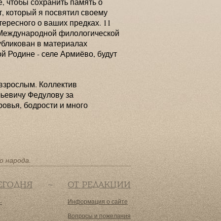
, чтобы сохранить память о
т, который я посвятил своему
нтересного о ваших предках. 11
3 Международной филологической
публикован в материалах
й Родине - селе Армиёво, будут
 взрослым. Коллектив
ьевичу Федулову за
овья, бодрости и много
о народа.
ЕГОДНЯ
ОТ РЕДАКЦИИ
-
Информация о сайте
Вопросы и пожелания