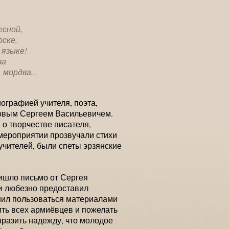
есной,
оске,
 языке!
ва
 мордва...
ографией учителя, поэта,
овым Сергеем Васильевичем.
о творчестве писателя,
мероприятии прозвучали стихи
чителей, были спеты эрзянские
ишло письмо от Сергея
 и любезно предоставил
шил пользоваться материалами
вить всех армиёвцев и пожелать
ыразить надежду, что молодое