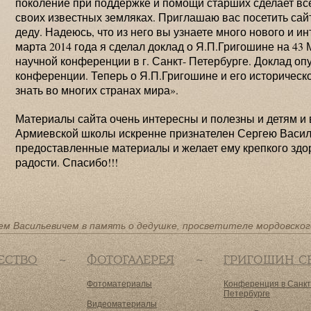
поколение при поддержке и помощи старших сделает всё
своих известных земляках. Приглашаю вас посетить сай
деду. Надеюсь, что из него вы узнаете много нового и и
марта 2014 года я сделал доклад о Я.П.Григошине на 4
научной конференции в г. Санкт- Петербурге. Доклад о
конференции. Теперь о Я.П.Григошине и его историческо
знать во многих странах мира».
Материалы сайта очень интересны и полезны и детям и
Армиевской школы искренне признателен Сергею Васил
предоставленные материалы и желает ему крепкого здор
радости. Спасибо!!!
ем Васильевичем в память о дедушке, просветителе мордовског
ЕСТВО
ФОТОГАЛЕРЕЯ
ГРИГОШИН С
Фотоматериалы
Конференция в Санкт
Петербурге
Видеоматериалы