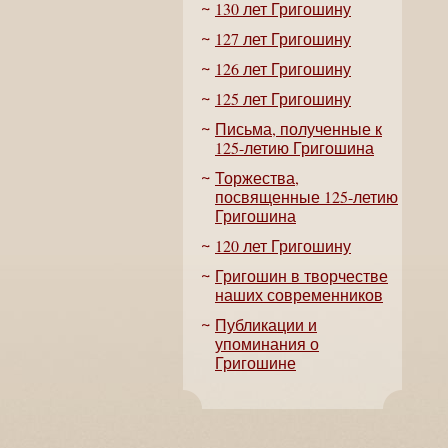
130 лет Григошину
127 лет Григошину
126 лет Григошину
125 лет Григошину
Письма, полученные к
125-летию Григошина
Торжества,
посвященные 125-летию
Григошина
120 лет Григошину
Григошин в творчестве
наших современников
Публикации и
упоминания о
Григошине