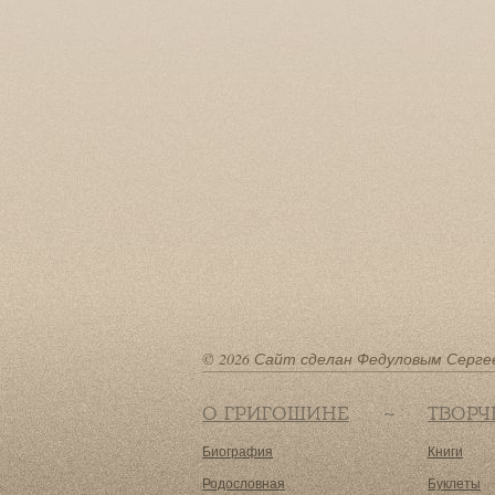
© 2026 Сайт сделан Федуловым Серге
О ГРИГОШИНЕ
ТВОРЧ
Биография
Книги
Родословная
Буклеты