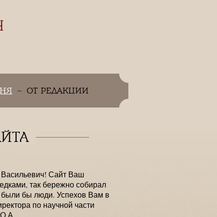
Ч
ДНЯ
ОТ РЕДАКЦИИ
АЙТА
й Васильевич! Сайт Ваш
едками, так бережно собирал
 были бы люди. Успехов Вам в
иректора по научной части
О.А..