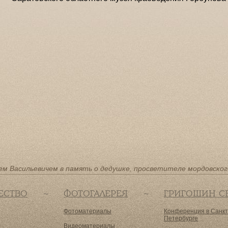
ем Васильевичем в память о дедушке, просветителе мордовског
ЕСТВО
ФОТОГАЛЕРЕЯ
ГРИГОШИН С
Фотоматериалы
Конференция в Санкт
Петербурге
Видеоматериалы