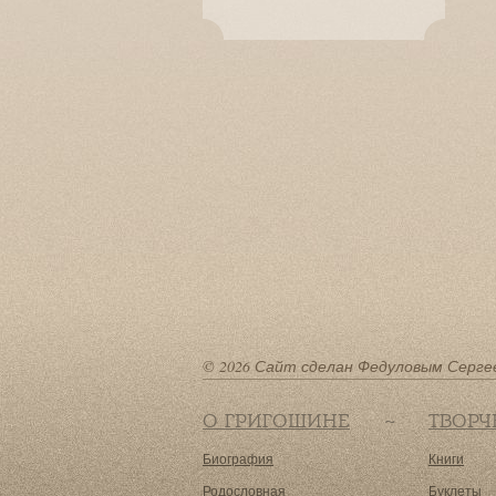
© 2026 Сайт сделан Федуловым Серге
О ГРИГОШИНЕ
ТВОРЧ
Биография
Книги
Родословная
Буклеты